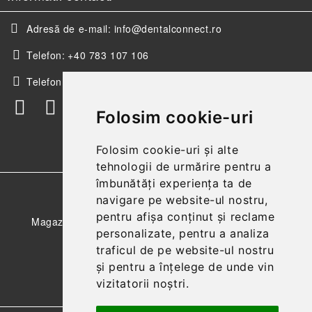
Adresă de e-mail:
info@dentalconnect.ro
Telefon:
+40 783 107 106
Telefon:
+40 256 498 393
Folosim cookie-uri
Folosim cookie-uri și alte
tehnologii de urmărire pentru a
îmbunătăți experiența ta de
GDPR
navigare pe website-ul nostru,
pentru afișa conținut și reclame
Magazinul nostru respecta 100% prevederile GDPR.
personalizate, pentru a analiza
Citeste politica de confidentialitate
traficul de pe website-ul nostru
și pentru a înțelege de unde vin
Informatiile mele personale
vizitatorii noștri.