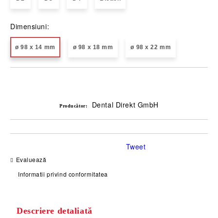
Dimensiuni:
ø 98 x 14 mm
ø 98 x 18 mm
ø 98 x 22 mm
Îmi doresc
Dental Direkt GmbH
Producător:
Tweet
Evaluează
Informatii privind conformitatea
Descriere detaliată