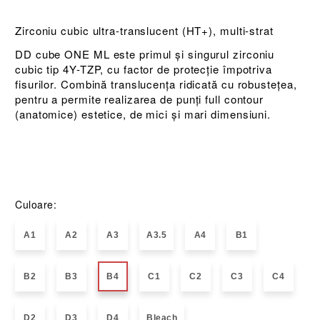
Zirconiu cubic ultra-translucent (HT+), multi-strat
DD cube ONE ML este primul și singurul zirconiu
cubic tip 4Y-TZP, cu factor de protecție împotriva
fisurilor. Combină translucența ridicată cu robustețea,
pentru a permite realizarea de punți full contour
(anatomice) estetice, de mici și mari dimensiuni.
Culoare:
A1
A2
A3
A3.5
A4
B1
B2
B3
B4
C1
C2
C3
C4
D2
D3
D4
Bleach