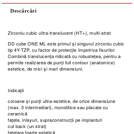
Descărcări
Zirconiu cubic ultra-translucent (HT+), multi-strat
DD cube ONE ML este primul și singurul zirconiu cubic
tip 4Y-TZP, cu factor de protecție împotriva fisurilor.
Combină translucența ridicată cu robustețea, pentru a
permite realizarea de punți full contour (anatomice)
estetice, de mici și mari dimensiuni.
Indicații
coroane și punți ultra-estetice, de orice dimensiune
(max. 3 intermediari), monolitice sau placate cu
ceramică
fațete, inlayuri, supraconstrucții pe implanturi
cut back (un strat)
fațetare foarte estetică