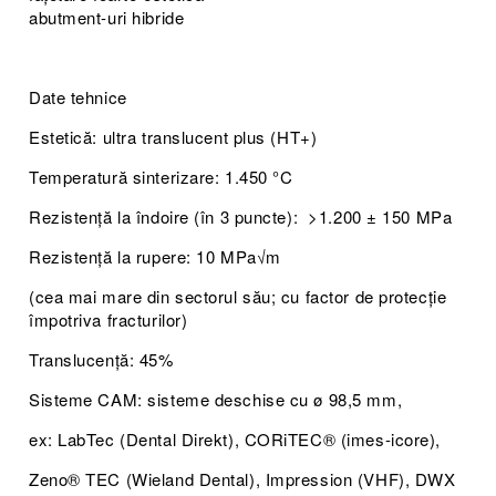
abutment-uri hibride
Date tehnice
Estetică: ultra translucent plus (HT+)
Temperatură sinterizare: 1.450 °C
Rezistență la îndoire (în 3 puncte): >1.200 ± 150 MPa
Rezistență la rupere: 10 MPa√m
(cea mai mare din sectorul său; cu factor de protecție
împotriva fracturilor)
Translucență: 45%
Sisteme CAM: sisteme deschise cu ø 98,5 mm,
ex: LabTec (Dental Direkt), CORiTEC® (imes-icore),
Zeno® TEC (Wieland Dental), Impression (VHF), DWX