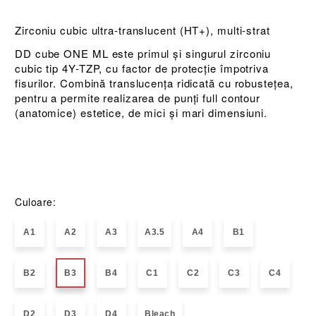
Zirconiu cubic ultra-translucent (HT+), multi-strat
DD cube ONE ML este primul și singurul zirconiu
cubic tip 4Y-TZP, cu factor de protecție împotriva
fisurilor. Combină translucența ridicată cu robustețea,
pentru a permite realizarea de punți full contour
(anatomice) estetice, de mici și mari dimensiuni.
Culoare:
A1
A2
A3
A3.5
A4
B1
B2
B3
B4
C1
C2
C3
C4
D2
D3
D4
Bleach