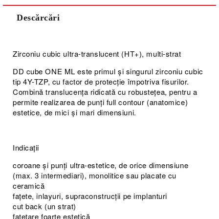
Descărcări
Zirconiu cubic ultra-translucent (HT+), multi-strat
DD cube ONE ML este primul și singurul zirconiu cubic
tip 4Y-TZP, cu factor de protecție împotriva fisurilor.
Combină translucența ridicată cu robustețea, pentru a
permite realizarea de punți full contour (anatomice)
estetice, de mici și mari dimensiuni.
Indicații
coroane și punți ultra-estetice, de orice dimensiune
(max. 3 intermediari), monolitice sau placate cu
ceramică
fațete, inlayuri, supraconstrucții pe implanturi
cut back (un strat)
fațetare foarte estetică