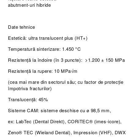
abutment-uri hibride
Date tehnice
Estetică: ultra translucent plus (HT+)
Temperatură sinterizare: 1.450 °C
Rezistență la îndoire (în 3 puncte): >1.200 ± 150 MPa
Rezistență la rupere: 10 MPa√m
(cea mai mare din sectorul său; cu factor de protecție
împotriva fracturilor)
Translucență: 45%
Sisteme CAM: sisteme deschise cu ø 98,5 mm,
ex: LabTec (Dental Direkt), CORiTEC® (imes-icore),
Zeno® TEC (Wieland Dental), Impression (VHF), DWX