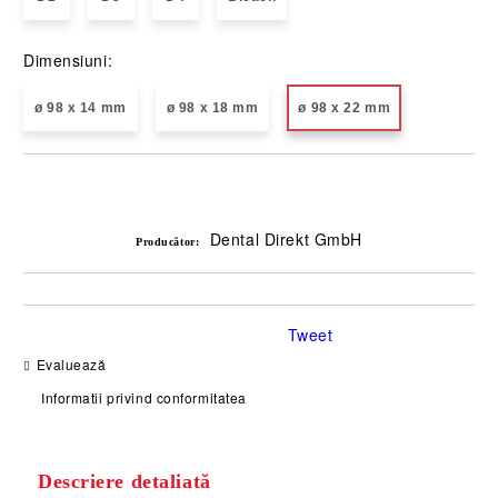
Dimensiuni:
ø 98 x 14 mm
ø 98 x 18 mm
ø 98 x 22 mm
Îmi doresc
Dental Direkt GmbH
Producător:
Tweet
Evaluează
Informatii privind conformitatea
Descriere detaliată