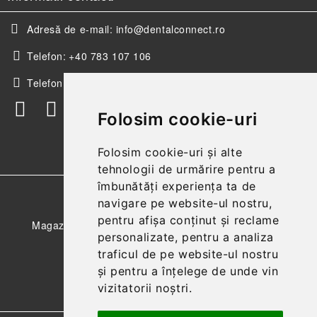
Adresă de e-mail:
info@dentalconnect.ro
Telefon:
+40 783 107 106
Telefon:
+40 256 498 393
Folosim cookie-uri
Folosim cookie-uri și alte
tehnologii de urmărire pentru a
îmbunătăți experiența ta de
GDPR
navigare pe website-ul nostru,
pentru afișa conținut și reclame
Magazinul nostru respecta 100% prevederile GDPR.
personalizate, pentru a analiza
Citeste politica de confidentialitate
traficul de pe website-ul nostru
și pentru a înțelege de unde vin
Informatiile mele personale
vizitatorii noștri.