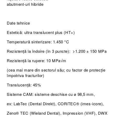
abutment-uri hibride
Date tehnice
Estetică: ultra translucent plus (HT+)
Temperatură sinterizare: 1.450 °C
Rezistență la îndoire (în 3 puncte): >1.200 ± 150 MPa
Rezistență la rupere: 10 MPa√m
(cea mai mare din sectorul său; cu factor de protecție
împotriva fracturilor)
Translucență: 45%
Sisteme CAM: sisteme deschise cu ø 98,5 mm,
ex: LabTec (Dental Direkt), CORiTEC® (imes-icore),
Zeno® TEC (Wieland Dental), Impression (VHF), DWX