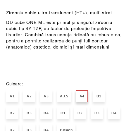
Zirconiu cubic ultra-translucent (HT+), multi-strat
DD cube ONE ML este primul și singurul zirconiu
cubic tip 4Y-TZP, cu factor de protecție împotriva
fisurilor. Combină translucența ridicată cu robustețea,
pentru a permite realizarea de punți full contour
(anatomice) estetice, de mici și mari dimensiuni.
Culoare:
A1
A2
A3
A3.5
A4
B1
B2
B3
B4
C1
C2
C3
C4
D2
D3
D4
Bleach