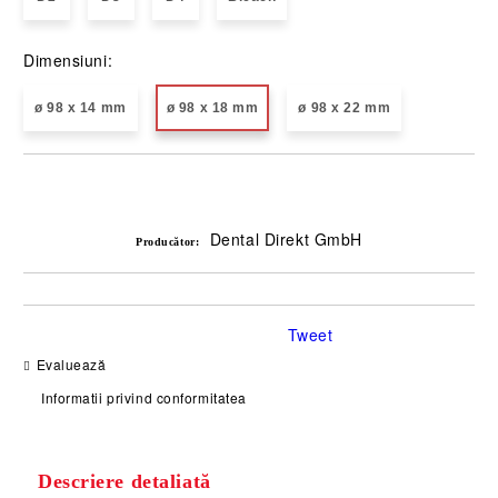
Dimensiuni:
ø 98 x 14 mm
ø 98 x 18 mm
ø 98 x 22 mm
Îmi doresc
Dental Direkt GmbH
Producător:
Tweet
Evaluează
Informatii privind conformitatea
Descriere detaliată