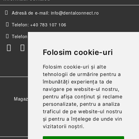
Adresă de e-mail:
info@dentalconnect.ro
Telefon:
+40 783 107 106
Telefon:
+40 256 498 393
Folosim cookie-uri
Folosim cookie-uri și alte
tehnologii de urmărire pentru a
îmbunătăți experiența ta de
GDPR
navigare pe website-ul nostru,
pentru afișa conținut și reclame
Magazinul nostru respecta 100% prevederile GDPR.
personalizate, pentru a analiza
Citeste politica de confidentialitate
traficul de pe website-ul nostru
și pentru a înțelege de unde vin
Informatiile mele personale
vizitatorii noștri.