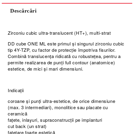
Descărcări
Zirconiu cubic ultra-translucent (HT+), multi-strat
DD cube ONE ML este primul și singurul zirconiu cubic
tip 4Y-TZP, cu factor de protecție împotriva fisurilor.
Combină translucența ridicată cu robustețea, pentru a
permite realizarea de punți full contour (anatomice)
estetice, de mici și mari dimensiuni.
Indicații
coroane și punți ultra-estetice, de orice dimensiune
(max. 3 intermediari), monolitice sau placate cu
ceramică
fațete, inlayuri, supraconstrucții pe implanturi
cut back (un strat)
fațetare foarte estetică