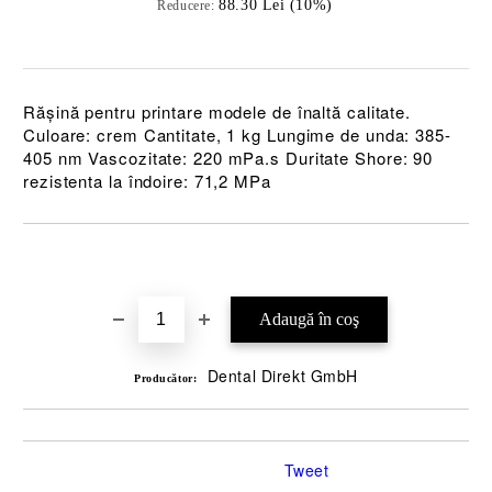
88.30 Lei (10%)
Reducere:
Rășină pentru printare modele de înaltă calitate.
Culoare: crem Cantitate, 1 kg Lungime de unda: 385-
405 nm Vascozitate: 220 mPa.s Duritate Shore: 90
rezistenta la îndoire: 71,2 MPa
Îmi doresc
Dental Direkt GmbH
Producător:
Tweet