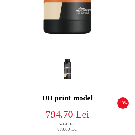
DD print model
-10%
794.70 Lei
Preț de listă:
883.00 Lei