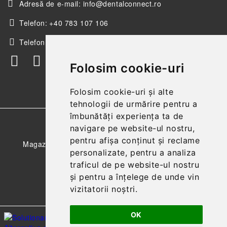
Adresă de e-mail:
info@dentalconnect.ro
Telefon:
+40 783 107 106
Telefon:
+40 256 498 393
Folosim cookie-uri
Folosim cookie-uri și alte
tehnologii de urmărire pentru a
îmbunătăți experiența ta de
GDPR
navigare pe website-ul nostru,
pentru afișa conținut și reclame
Magazinul nostru respecta 100% prevederile GDPR.
personalizate, pentru a analiza
Citeste politica de confidentialitate
traficul de pe website-ul nostru
și pentru a înțelege de unde vin
Informatiile mele personale
vizitatorii noștri.
OK