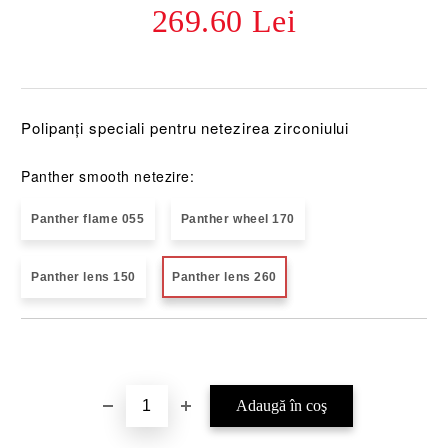
269.60 Lei
Polipanți speciali pentru netezirea zirconiului
Panther smooth netezire:
Panther flame 055
Panther wheel 170
Panther lens 150
Panther lens 260
Îmi doresc