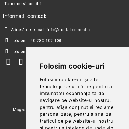
Termene și condiții
Informatii contact:
Adresă de e-mail:
info@dentalconnect.ro
Telefon:
+40 783 107 106
Telefon:
+40 256 498 393
Folosim cookie-uri
Folosim cookie-uri și alte
tehnologii de urmărire pentru a
îmbunătăți experiența ta de
GDPR
navigare pe website-ul nostru,
pentru afișa conținut și reclame
Magazinul nostru respecta 100% prevederile GDPR.
personalizate, pentru a analiza
Citeste politica de confidentialitate
traficul de pe website-ul nostru
și pentru a înțelege de unde vin