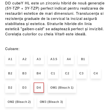
DD cubeY HL este un zirconiu hibrid de nouă generație
(5Y-TZP + 3Y-TZP) perfect indicat pentru realizarea de
restaurări estetice de mari dimensiuni. Translucența si
rezistența graduale de la cervical la incizal asigură
stabilitatea și estetica. Straturile hibride din linia
estetică "galben-cald" se adaptează perfect și invizibil.
Corelația culorilor cu cheia Vita® este ideală.
Culoare:
A1
A2
A3
A3.5
A4
B1
B2
B3
B4
C1
C2
C3
C4
D2
D3
D4
OM1 (Bleach 1)
OM2 (Bleach 2)
OM3 (Bleach 3)