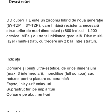
Descărcări
DD cubeY HL este un zirconiu hibrid de nouă generație
(5Y-TZP + 3Y-TZP), care îmbină rezistența necesară
structurilor de mari dimensiuni (>800 incizal - 1.200
cervical MPa ) cu transluciditatea graduală. Disc multi-
layer (multi-strat), cu trecere invizibilă între straturi.
Indicații
Coroane și punți ultra-estetice, de orice dimensiuni
(max. 3 intermediari), monolitice (full contour) sau
reduse, pentru placare cu ceramică
Fațete, inlay-uri/ onlay-uri
Suprastructuri pe implanturi
Coroane pe abutment-uri