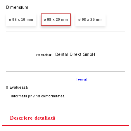
Dimensiuni:
ø 98 x 16 mm
ø 98 x 20 mm
ø 98 x 25 mm
Îmi doresc
Dental Direkt GmbH
Producător:
Tweet
Evaluează
Informatii privind conformitatea
Descriere detaliată