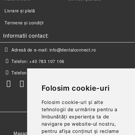
Livrare și plată
Termene și condiții
Informatii contact:
Adresă de e-mail:
info@dentalconnect.ro
Telefon:
+40 783 107 106
Telefon:
+40 256 498 393
Folosim cookie-uri
Folosim cookie-uri și alte
tehnologii de urmărire pentru a
îmbunătăți experiența ta de
GDPR
navigare pe website-ul nostru,
pentru afișa conținut și reclame
Magazinul nostru respecta 100% prevederile GDPR.