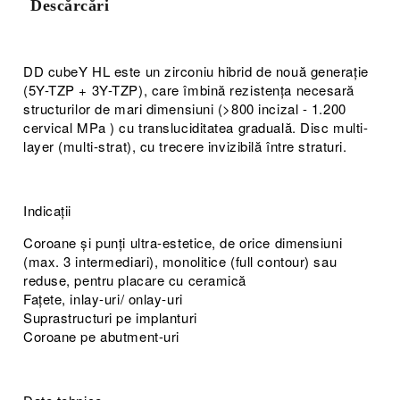
Descărcări
DD cubeY HL este un zirconiu hibrid de nouă generație
(5Y-TZP + 3Y-TZP), care îmbină rezistența necesară
structurilor de mari dimensiuni (>800 incizal - 1.200
cervical MPa ) cu transluciditatea graduală. Disc multi-
layer (multi-strat), cu trecere invizibilă între straturi.
Indicații
Coroane și punți ultra-estetice, de orice dimensiuni
(max. 3 intermediari), monolitice (full contour) sau
reduse, pentru placare cu ceramică
Fațete, inlay-uri/ onlay-uri
Suprastructuri pe implanturi
Coroane pe abutment-uri