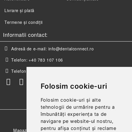
Livrare și plată
Termene și condiții
Informatii contact:
Adresă de e-mail:
info@dentalconnect.ro
Telefon:
+40 783 107 106
Telefon:
+40 256 498 393
Folosim cookie-uri
Folosim cookie-uri și alte
tehnologii de urmărire pentru a
îmbunătăți experiența ta de
GDPR
navigare pe website-ul nostru,
pentru afișa conținut și reclame
Magazinul nostru respecta 100% prevederile GDPR.