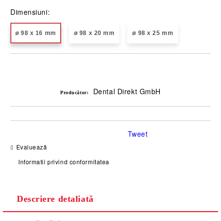
Dimensiuni:
ø 98 x 16 mm
ø 98 x 20 mm
ø 98 x 25 mm
Îmi doresc
Dental Direkt GmbH
Producător:
Tweet
Evaluează
Informatii privind conformitatea
Descriere detaliată