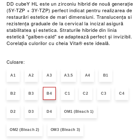
DD cubeY HL este un zirconiu hibrid de nouă generație
(5Y-TZP + 3Y-TZP) perfect indicat pentru realizarea de
restaurări estetice de mari dimensiuni. Translucența si
rezistența graduale de la cervical la incizal asigură
stabilitatea și estetica. Straturile hibride din linia
estetică "galben-cald" se adaptează perfect și invizibil.
Corelația culorilor cu cheia Vita® este ideală.
Culoare:
A1
A2
A3
A3.5
A4
B1
B2
B3
B4
C1
C2
C3
C4
D2
D3
D4
OM1 (Bleach 1)
OM2 (Bleach 2)
OM3 (Bleach 3)