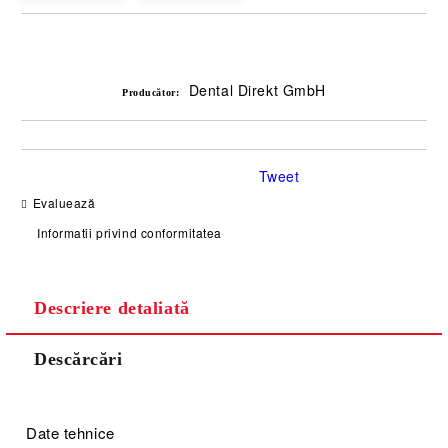
Îmi doresc
Dental Direkt GmbH
Producător:
Tweet
Evaluează
Informatii privind conformitatea
Descriere detaliată
Descărcări
Date tehnice