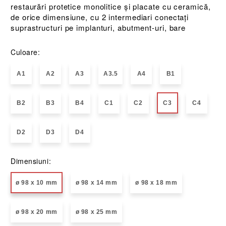
restaurări protetice monolitice și placate cu ceramică,
de orice dimensiune, cu 2 intermediari conectați
suprastructuri pe implanturi, abutment-uri, bare
Culoare:
A1
A2
A3
A3.5
A4
B1
B2
B3
B4
C1
C2
C3
C4
D2
D3
D4
Dimensiuni:
ø 98 x 10 mm
ø 98 x 14 mm
ø 98 x 18 mm
ø 98 x 20 mm
ø 98 x 25 mm