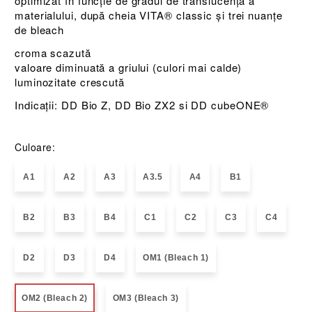
optimizat în funcție de gradul de translucență a
materialului, după cheia VITA® classic și trei nuanțe
de bleach
croma scazută
valoare diminuată a griului (culori mai calde)
luminozitate crescută
Indicații: DD Bio Z, DD Bio ZX2 si DD cubeONE®
Culoare:
A1
A2
A3
A3.5
A4
B1
B2
B3
B4
C1
C2
C3
C4
D2
D3
D4
OM1 (Bleach 1)
OM2 (Bleach 2)
OM3 (Bleach 3)