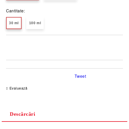
Cantitate:
30 ml
100 ml
Îmi doresc
Tweet
Evaluează
Descărcări