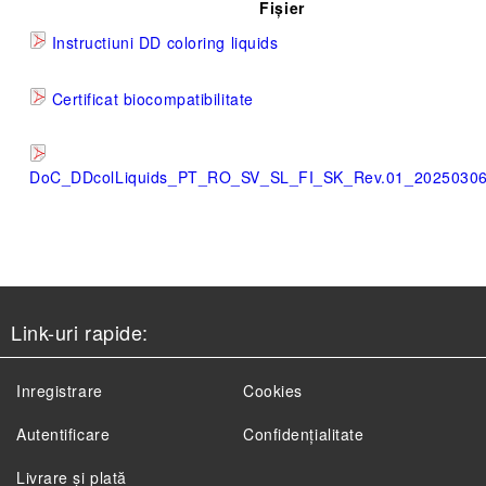
Fișier
Instructiuni DD coloring liquids
Certificat biocompatibilitate
DoC_DDcolLiquids_PT_RO_SV_SL_FI_SK_Rev.01_202503
Link-uri rapide:
Inregistrare
Cookies
Autentificare
Confidențialitate
Livrare și plată