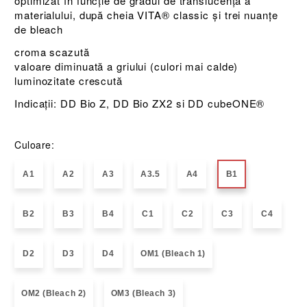
optimizat în funcție de gradul de translucență a
materialului, după cheia VITA® classic și trei nuanțe
de bleach
croma scazută
valoare diminuată a griului (culori mai calde)
luminozitate crescută
Indicații: DD Bio Z, DD Bio ZX2 si DD cubeONE®
Culoare:
A1
A2
A3
A3.5
A4
B1
B2
B3
B4
C1
C2
C3
C4
D2
D3
D4
OM1 (Bleach 1)
OM2 (Bleach 2)
OM3 (Bleach 3)