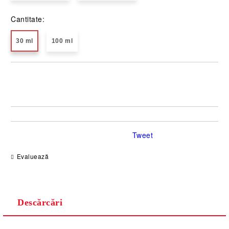
Cantitate:
30 ml
100 ml
Îmi doresc
Tweet
Evaluează
Descărcări