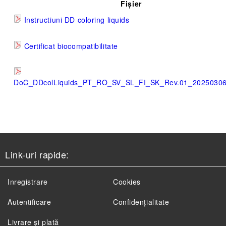
Fișier
Instructiuni DD coloring liquids
Certificat biocompatibilitate
DoC_DDcolLiquids_PT_RO_SV_SL_FI_SK_Rev.01_202503
Link-uri rapide:
Inregistrare
Cookies
Autentificare
Confidențialitate
Livrare și plată