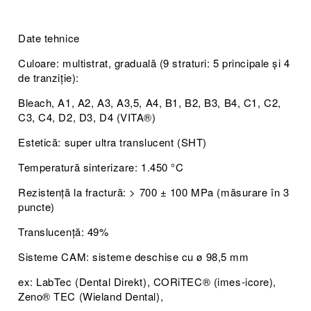
Date tehnice
Culoare: multistrat, graduală (9 straturi: 5 principale și 4
de tranziție):
Bleach, A1, A2, A3, A3,5, A4, B1, B2, B3, B4, C1, C2,
C3, C4, D2, D3, D4 (VITA®)
Estetică: super ultra translucent (SHT)
Temperatură sinterizare: 1.450 °C
Rezistență la fractură: > 700 ± 100 MPa (măsurare în 3
puncte)
Translucență: 49%
Sisteme CAM: sisteme deschise cu ø 98,5 mm
ex: LabTec (Dental Direkt), CORiTEC® (imes-icore),
Zeno® TEC (Wieland Dental),