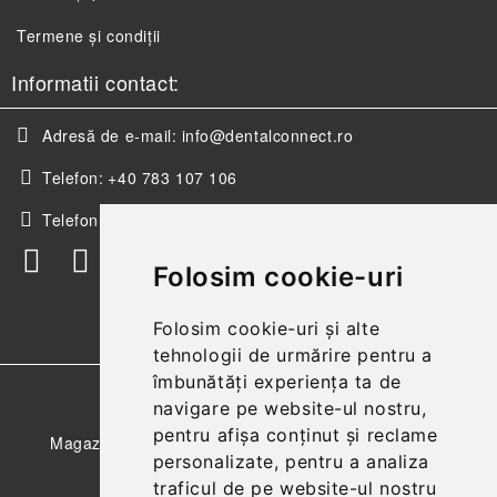
Termene și condiții
Informatii contact:
Adresă de e-mail:
info@dentalconnect.ro
Telefon:
+40 783 107 106
Telefon:
+40 256 498 393
Folosim cookie-uri
Folosim cookie-uri și alte
tehnologii de urmărire pentru a
îmbunătăți experiența ta de
GDPR
navigare pe website-ul nostru,
pentru afișa conținut și reclame
Magazinul nostru respecta 100% prevederile GDPR.
personalizate, pentru a analiza
Citeste politica de confidentialitate
traficul de pe website-ul nostru