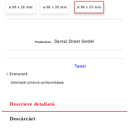
ø 98 x 16 mm
ø 98 x 20 mm
ø 98 x 25 mm
Îmi doresc
Dental Direkt GmbH
Producător:
Tweet
Evaluează
Informatii privind conformitatea
Descriere detaliată
Descărcări