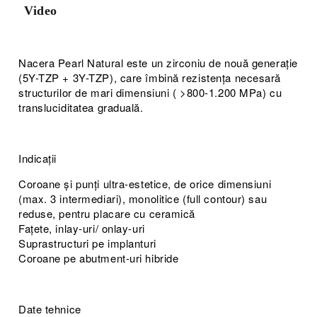
Video
Nacera Pearl Natural este un zirconiu de nouă generație
(5Y-TZP + 3Y-TZP), care îmbină rezistența necesară
structurilor de mari dimensiuni ( >800-1.200 MPa) cu
transluciditatea graduală.
Indicații
Coroane și punți ultra-estetice, de orice dimensiuni
(max. 3 intermediari), monolitice (full contour) sau
reduse, pentru placare cu ceramică
Fațete, inlay-uri/ onlay-uri
Suprastructuri pe implanturi
Coroane pe abutment-uri hibride
Date tehnice