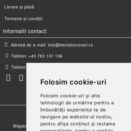
Livrare și plată
Termene și condiții
Informatii contact:
Adresă de e-mail:
info@dentalconnect.ro
Telefon:
+40 783 107 106
Telefon:
+40 256 498 393
Folosim cookie-uri
Folosim cookie-uri și alte
tehnologii de urmărire pentru a
îmbunătăți experiența ta de
GDPR
navigare pe website-ul nostru,
pentru afișa conținut și reclame
Magazinul nostru respecta 100% prevederile GDPR.
personalizate, pentru a analiza