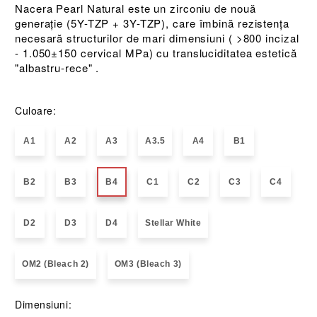
Nacera Pearl Natural este un zirconiu de nouă
generație (5Y-TZP + 3Y-TZP), care îmbină rezistența
necesară structurilor de mari dimensiuni ( >800 incizal
- 1.050±150 cervical MPa) cu transluciditatea estetică
"albastru-rece" .
Culoare:
A1
A2
A3
A3.5
A4
B1
B2
B3
B4
C1
C2
C3
C4
D2
D3
D4
Stellar White
OM2 (Bleach 2)
OM3 (Bleach 3)
Dimensiuni: